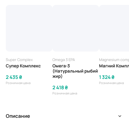
Super Complex
Omega 3 EPA
Magnesium comp
Супер Комплекс
Омега-3
Магний Комп
(Натуральный рыбий
жир)
2 435 ₴
1 324 ₴
Розничная цена
Розничная цена
2 418 ₴
Розничная цена
Описание