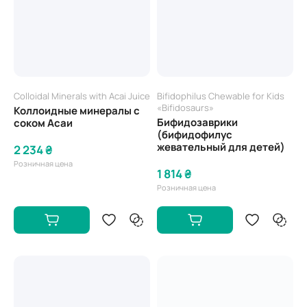
Colloidal Minerals with Acai Juice
Bifidophilus Chewable for Kids
«Bifidosaurs»
Коллоидные минералы с
Бифидозаврики
соком Асаи
(бифидофилус
жевательный для детей)
2 234 ₴
Розничная цена
1 814 ₴
Розничная цена