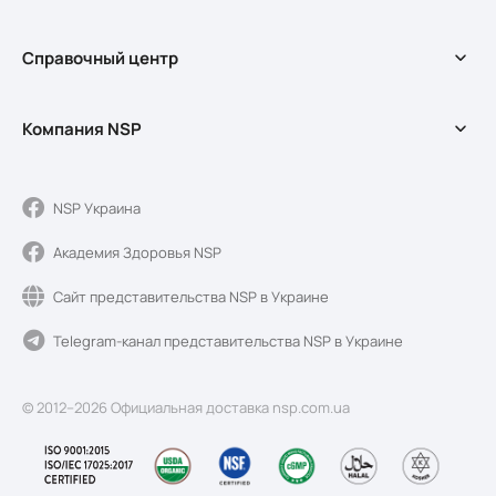
БАДы
Справочный центр
Оздоровительные программы
Косметика
Справочный центр
Мерч
Компания NSP
Обмен и возврат
Акции
Условия использования сайта
О службе доставки
Доставка и оплата
О компании NSP
NSP Украина
Обмен и возврат
Качество и регистрация
Академия Здоровья NSP
Новости Sunshine
Блог
Сайт представительства NSP в Украине
Контакты
Telegram-канал представительства NSP в Украине
© 2012–2026 Официальная доставка nsp.com.ua