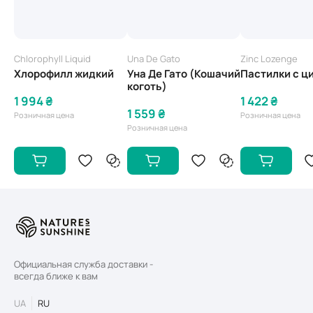
Chlorophyll Liquid
Una De Gato
Zinc Lozenge
Хлорофилл жидкий
Уна Де Гато (Кошачий
Пастилки с ц
коготь)
1 994 ₴
1 422 ₴
1 559 ₴
Розничная цена
Розничная цена
Розничная цена
Официальная служба доставки -
всегда ближе к вам
UA
RU