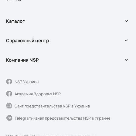
Каталог
БАДы
Справочный центр
Оздоровительные программы
Косметика
Справочный центр
Мерч
Компания NSP
Обмен и возврат
Акции
Условия использования сайта
О службе доставки
Доставка и оплата
О компании NSP
NSP Украина
Обмен и возврат
Качество и регистрация
Академия Здоровья NSP
Новости Sunshine
Блог
Сайт представительства NSP в Украине
Контакты
Telegram-канал представительства NSP в Украине