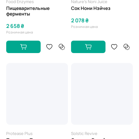
Food Enzymes
Nature's Noni Juice
Пищеварительные
Сок Нони Нэйчез
ферменты
2 078 ₴
2 658 ₴
Розничная цена
Розничная цена
Protease Plus
Solstic Revive