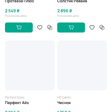
Протеаза Плюс
Солстик Ревайв
2 549 ₴
2 896 ₴
Розничная цена
Розничная цена
Perfect Eyes
HP Garlic
Перфект Айз
Чеснок