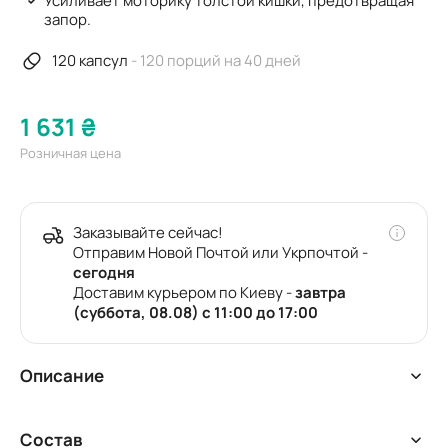
Усиливает моторику толстой кишки, предотвращая
запор.
120 капсул
- 120 порций на 40 дней
1 631 ₴
Розничная цена
Заказывайте сейчас!
Отправим Новой Почтой или Укрпочтой -
сегодня
Доставим курьером по Киеву -
завтра
(суббота, 08.08) с 11:00 до 17:00
Описание
Важный способ борьбы с избыточной массой тела —
Состав