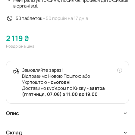
Нейтралізує токсини, посилює процеси детоксикації
в організмі.
50 таблеток
- 50 порцій на 17 днів
2 119 ₴
Роздрібна ціна
Замовляйте зараз!
Відправимо Новою Поштою або
Укрпоштою -
сьогодні
Доставимо кур'єром по Києву -
завтра
(пʼятниця, 07.08) з 11:00 до 19:00
Опис
Печінка є дуже важливим органом, який виконує безліч
Склад