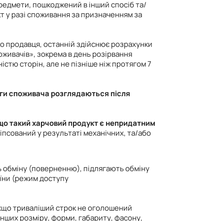
редмети, пошкоджений в інший спосіб та/
кт у разі споживання за призначенням за
о продавця, останній здійснює розрахунки
оживачів», зокрема в день розірвання
істю сторін, але не пізніше ніж протягом 7
ги споживача розглядаються після
кщо такий харчовий продукт є непридатним
іпсований у результаті механічних, та/або
ть обміну (поверненню), підлягають обміну
аїни (режим доступу
 якщо триваліший строк не оголошений
інших розміру, форми, габариту, фасону,