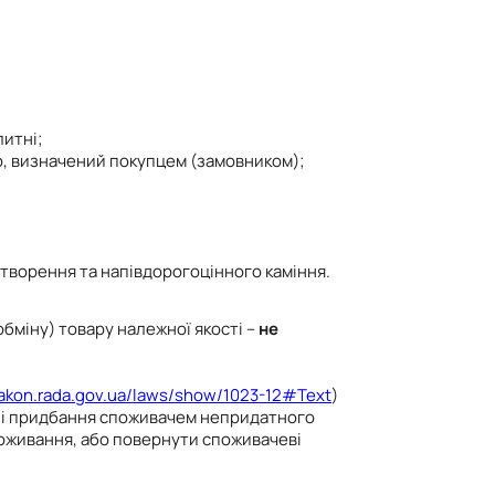
литні;
ір, визначений покупцем (замовником);
утворення та напівдорогоцінного каміння.
бміну) товару належної якості –
не
zakon.rada.gov.ua/laws/show/1023-12#Text
)
разі придбання споживачем непридатного
поживання, або повернути споживачеві