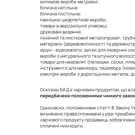
килимові вироби метражні;
білизна натільна;
білизна постільна;
панчішно-шкарпеткові вироби;
товари в аерозольній упаковці;
друковані видання;
лінійний та листковий металопрокат, трубна
матеріали (деревоволокнисті та деревостру
аудіо-, відеокасети, диски для лазерних си
вироби з натурального та штучного волосс
товари для немовлят (пелюшки, соски, пля
інструменти для манікюру, педикюру (ножи
ювелірні вироби з дорогоцінних металів, д
Оскільки БАД є харчовим продуктом, що в с
передбачено положеннями чинного закон
Одночасно, положеннями статті 8 Закону У
визначено права споживача у разі придбан
харчового продукту продавець зобов’язани
сплачені ним кошти.