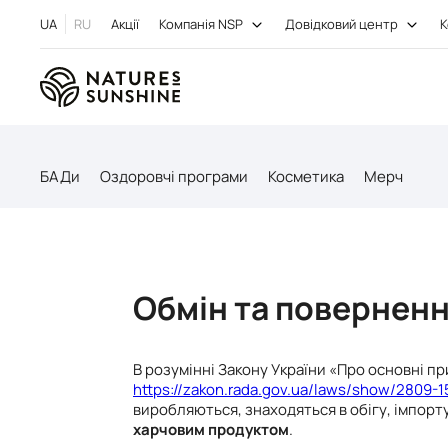
UA
RU
Акції
Компанія NSP
Довідковий центр
К
БАДи
Оздоровчі програми
Косметика
Мерч
Обмін та повернен
В розумінні Закону України «Про основні п
https://zakon.rada.gov.ua/laws/show/2809-
виробляються, знаходяться в обігу, імпор
харчовим продуктом
.