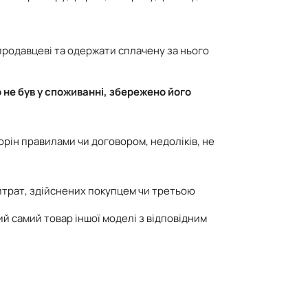
продавцеві та одержати сплачену за нього
 не був у споживанні, збережено його
орін правилами чи договором, недоліків, не
итрат, здійснених покупцем чи третьою
ий самий товар іншої моделі з відповідним