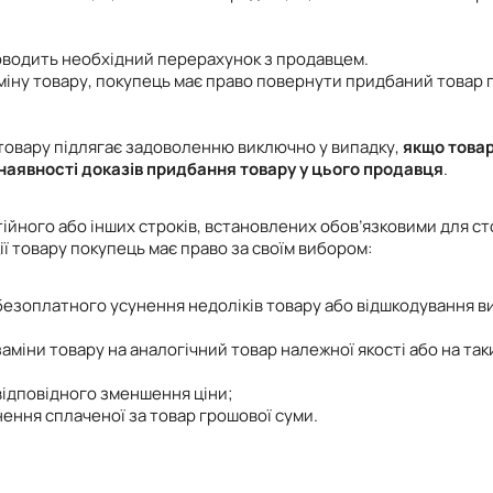
проводить необхідний перерахунок з продавцем.
міну товару, покупець має право повернути придбаний товар 
товару підлягає задоволенню виключно у випадку,
якщо товар
 наявності доказів придбання товару у цього продавця
.
ійного або інших строків, встановлених обов’язковими для ст
 товару покупець має право за своїм вибором:
безоплатного усунення недоліків товару або відшкодування в
міни товару на аналогічний товар належної якості або на так
відповідного зменшення ціни;
нення сплаченої за товар грошової суми.