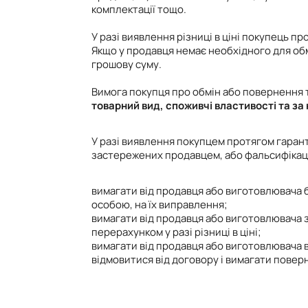
комплектації тощо.
У разі виявлення різниці в ціні покупець 
Якщо у продавця немає необхідного для об
грошову суму.
Вимога покупця про обмін або повернення 
товарний вид, споживчі властивості та за
У разі виявлення покупцем протягом гарант
застережених продавцем, або фальсифікації
вимагати від продавця або виготовлювача 
особою, на їх виправлення;
вимагати від продавця або виготовлювача за
перерахунком у разі різниці в ціні;
вимагати від продавця або виготовлювача 
відмовитися від договору і вимагати повер