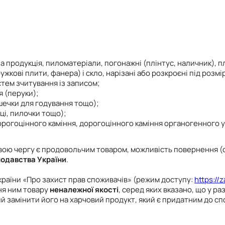
 продукція, пиломатеріали, погонажні (плінтус, наличник), п
жкові плити, фанера) і скло, нарізані або розкроєні під розм
стем зчитування із записом;
я (перуки);
шечки для годування тощо);
ці, пилочки тощо);
орогоцінного каміння, дорогоцінного каміння органогенного 
вою чергу є продовольчим товаром, можливість повернення (о
одавства України
.
країни «Про захист прав споживачів» (режим доступу:
https://
ня ним товару
неналежної якості
, серед яких вказано, що у 
й замінити його на харчовий продукт, який є придатним до с