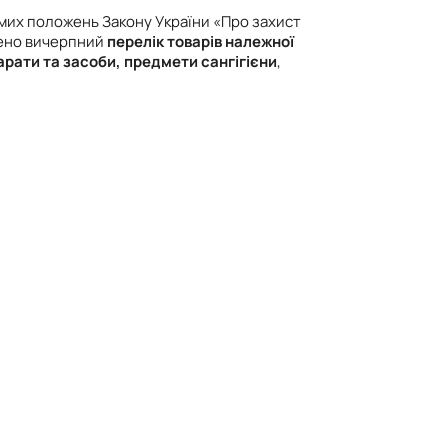
емих положень Закону України «Про захист
жено вичерпний
перелік товарів належної
арати та засоби, предмети сангігієни
,