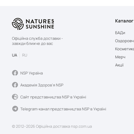
Каталог
БАДи
Офіційна служба доставки -
Оздоровч
завжди ближче до вас
Косметик
UA
RU
Мерч
Акції
NSP Україна
Академія Здоров'я NSP
Сайт представництва NSP в Україні
Telegram-канал представництва NSP в Україні
© 2012–2026 Офіційна доставка nsp.com.ua