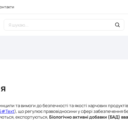
онтакти
ня
ринципи та вимоги до безпечності та якості харчових продукті
15#Text
), що регулює правовідносини у сфері забезпечення бе
туються, експортуються,
Біологічно активні добавки (БАД) в