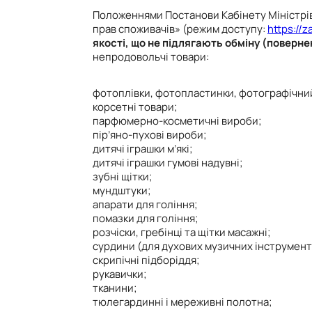
Положеннями Постанови Кабінету Міністрів 
прав споживачів» (режим доступу:
https://
якості, що не підлягають обміну (поверне
непродовольчі товари:
фотоплівки, фотопластинки, фотографічний
корсетні товари;
парфюмерно-косметичні вироби;
пір’яно-пухові вироби;
дитячі іграшки м’які;
дитячі іграшки гумові надувні;
зубні щітки;
мундштуки;
апарати для гоління;
помазки для гоління;
розчіски, гребінці та щітки масажні;
сурдини (для духових музичних інструменті
скрипічні підборіддя;
рукавички;
тканини;
тюлегардинні і мереживні полотна;