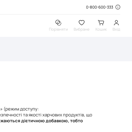
0-800-600-333
Порівняти
Вибране
Кошик
Вхід
в» (режим доступу:
зпечності та якості харчових продуктів, що
важаються дієтичною добавкою, тобто