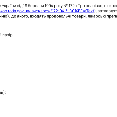
України від 19 березня 1994 року № 172 «Про реалізацію окр
zakon.rada.gov.ua/laws/show/172-94-%D0%BF#Text
), затверд
нню), до якого, входять продовольчі товари, лікарські преп
 папір;
в);