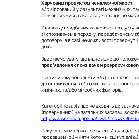
Харчовим продуктом неналежної якості
— 
або зіпсований у результаті механічних, т
звичайних умов такого споживання не має 
У випадку придбання харчового продукту н
зі споживачем в порядку, передбаченому абз
договору, а в разі неможливості повернути 
днів.
Звертаємо увагу, що відповідно до положень
пред’явлення споживачем розрахунковог
Таким чином, повернути БАД та сплачені з
до споживання
, тобто містить сторонні р
хімічних, та/або мікробних факторів.
Категорії товарів, що не входять до зазна
(поверненню) на загальних засадах, зокрем
https://zakon.rada.gov.ua/laws/show/435-1
Покупець має право протягом 14 днів (не р
продавцем) обміняти його у місці купівлі а