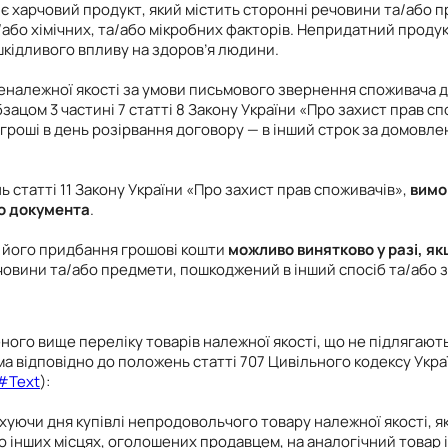
є харчовий продукт, який містить сторонні речовини та/або п
а/або хімічних, та/або мікробних факторів. Непридатний проду
шкідливого впливу на здоров’я людини.
еналежної якості за умови письмового звернення споживача д
ацом 3 частині 7 статті 8 Закону України «Про захист прав сп
гроші в день розірвання договору — в інший строк за домовлен
 статті 11 Закону України «Про захист прав споживачів»,
вимо
о документа
.
а його придбання грошові кошти
можливо винятково у разі, я
ечовини та/або предмети, пошкоджений в інший спосіб та/або з
ченого вище переліку товарів належної якості, що не підлягаю
а відповідно до положень статті 707 Цивільного кодексу Укр
5#Text
):
ахуючи дня купівлі непродовольчого товару належної якості,
бо інших місцях, оголошених продавцем, на аналогічний товар 