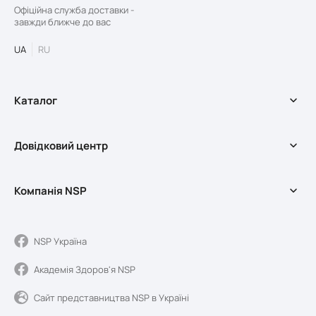
Офіційна служба доставки -
завжди ближче до вас
UA
RU
Каталог
БАДи
Довідковий центр
Оздоровчі програми
Косметика
Доставка та оплата
Мерч
Компанія NSP
Довідковий центр
Акції
Обмін та повернення
Про службу доставки
Умови використання сайту
Про компанію NSP
NSP Україна
Якість та реєстрація
Академія Здоров'я NSP
Новини Sunshine
Блог
Сайт представництва NSP в Україні
Контакти