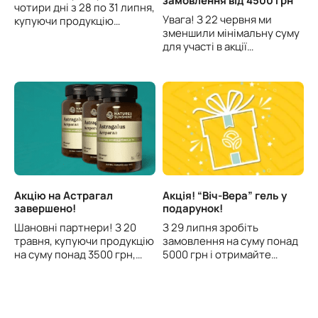
замовлення від 4500 грн
чотири дні з 28 по 31 липня,
Увага! З 22 червня ми
купуючи продукцію…
зменшили мінімальну суму
для участі в акції…
Акцію на Астрагал
Акція! “Віч-Вера” гель у
завершено!
подарунок!
Шановні партнери! З 20
З 29 липня зробіть
травня, купуючи продукцію
замовлення на суму понад
на суму понад 3500 грн,…
5000 грн і отримайте…