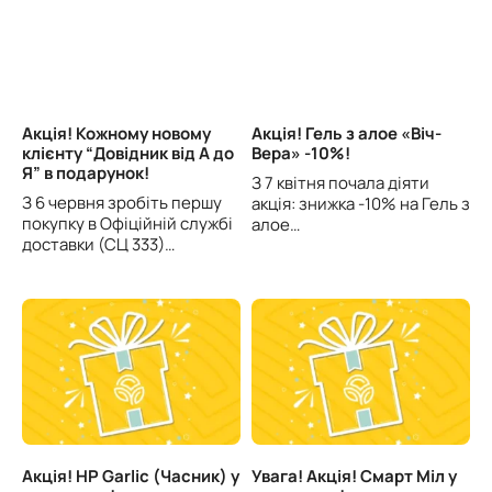
Акція! Кожному новому
Акція! Гель з алое «Віч-
клієнту “Довідник від А до
Вера» -10%!
Я” в подарунок!
З 7 квітня почала діяти
З 6 червня зробіть першу
акція: знижка -10% на Гель з
покупку в Офіційній службі
алое…
доставки (СЦ 333)…
Акція! HP Garlic (Часник) у
Увага! Акція! Смарт Міл у