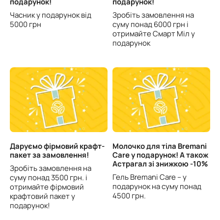
подарунок!
подарунок!
Часник у подарунок від
Зробіть замовлення на
5000 грн
суму понад 6000 грн і
отримайте Смарт Міл у
подарунок
Даруємо фірмовий крафт-
Молочко для тіла Bremani
пакет за замовлення!
Care у подарунок! А також
Астрагал зі знижкою -10%
Зробіть замовлення на
Гель Bremani Care – у
суму понад 3500 грн. і
подарунок на суму понад
отримайте фірмовий
4500 грн.
крафтовий пакет у
подарунок!