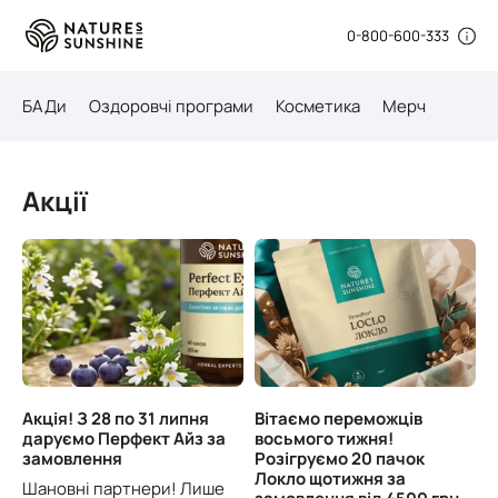
0-800-600-333
БАДи
Оздоровчі програми
Косметика
Мерч
Акції
Акція! З 28 по 31 липня
Вітаємо переможців
даруємо Перфект Айз за
восьмого тижня!
замовлення
Розігруємо 20 пачок
Локло щотижня за
Шановні партнери! Лише