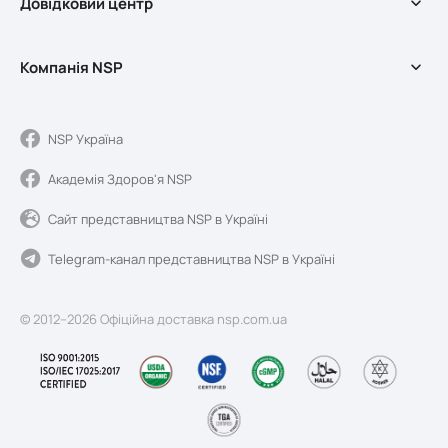
Довідковий центр
Оздоровчі програми
Косметика
Доставка та оплата
Мерч
Компанія NSP
Довідковий центр
Акції
Обмін та повернення
Про службу доставки
Умови використання сайту
Про компанію NSP
NSP Україна
Якість та реєстрація
Академія Здоров'я NSP
Новини Sunshine
Блог
Сайт представництва NSP в Україні
Контакти
Telegram-канал представництва NSP в Україні
© 2012–2026 Офіційна доставка nsp.com.ua