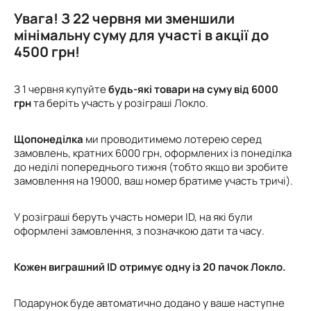
Увага! З 22 червня ми зменшили
мінімальну суму для участі в акції до
4500 грн!
З 1 червня купуйте
будь-які товари на суму від 6000
грн
та беріть участь у розіграші Локло.
Щопонеділка
ми проводитимемо лотерею серед
замовлень, кратних 6000 грн, оформлених із понеділка
до неділі попереднього тижня (тобто якщо ви зробите
замовлення на 19000, ваш номер братиме участь тричі).
У розіграші беруть участь номери ID, на які були
оформлені замовлення, з позначкою дати та часу.
Кожен виграшний ID отримує одну із 20 пачок Локло.
Подарунок буде автоматично додано у ваше наступне