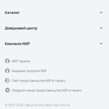
Каталог
БАДи
Довідковий центр
Оздоровчі програми
Косметика
Доставка та оплата
Мерч
Компанія NSP
Довідковий центр
Акції
Обмін та повернення
Про службу доставки
Умови використання сайту
Про компанію NSP
NSP Україна
Якість та реєстрація
Академія Здоров'я NSP
Новини Sunshine
Блог
Сайт представництва NSP в Україні
Контакти
Telegram-канал представництва NSP в Україні
© 2012–2026 Офіційна доставка nsp.com.ua