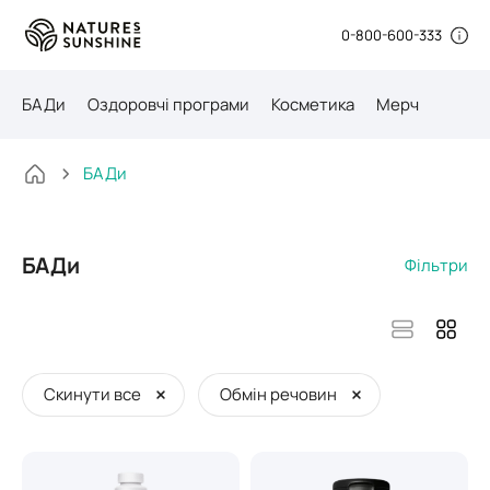
0-800-600-333
БАДи
Оздоровчі програми
Косметика
Мерч
БАДи
БАДи
Фільтри
Скинути все
Обмін речовин