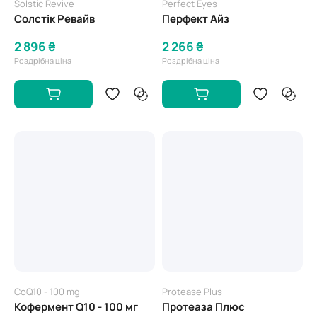
Solstic Revive
Perfect Eyes
Солстік Ревайв
Перфект Айз
2 896 ₴
2 266 ₴
Роздрібна ціна
Роздрібна ціна
CoQ10 - 100 mg
Protease Plus
Кофермент Q10 - 100 мг
Протеаза Плюс