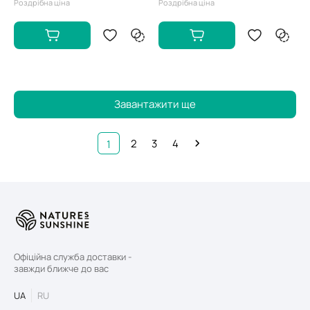
Роздрібна ціна
Роздрібна ціна
Завантажити ще
2
3
4
1
Офіційна служба доставки -
завжди ближче до вас
UA
RU