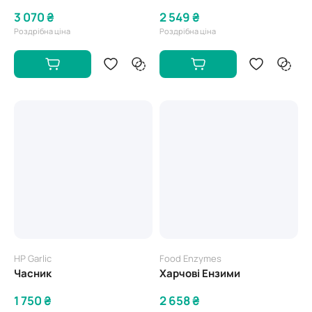
3 070 ₴
2 549 ₴
Роздрібна ціна
Роздрібна ціна
HP Garlic
Food Enzymes
Часник
Харчові Ензими
1 750 ₴
2 658 ₴