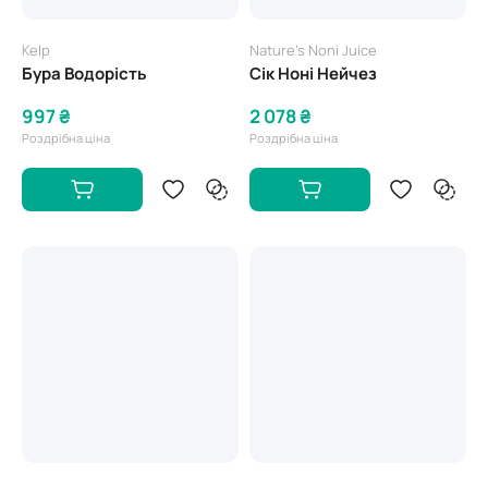
Kelp
Nature's Noni Juice
Бура Водорість
Сік Ноні Нейчез
997 ₴
2 078 ₴
Роздрібна ціна
Роздрібна ціна