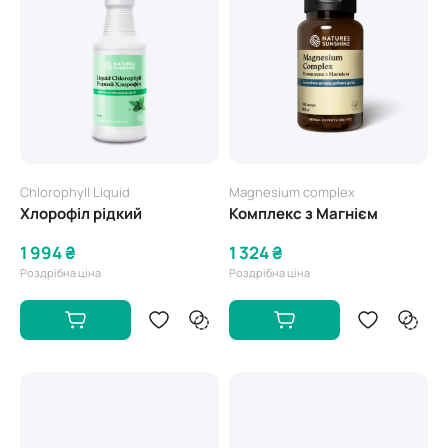
Chlorophyll Liquid
Magnesium complex
Хлорофіл рідкий
Комплекс з Магнієм
1 994 ₴
1 324 ₴
Роздрібна ціна
Роздрібна ціна