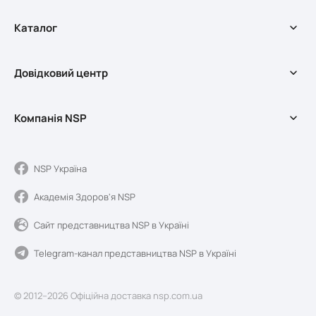
Каталог
БАДи
Довідковий центр
Оздоровчі програми
Косметика
Доставка та оплата
Мерч
Компанія NSP
Довідковий центр
Акції
Обмін та повернення
Про службу доставки
Умови використання сайту
Про компанію NSP
NSP Україна
Якість та реєстрація
Академія Здоров'я NSP
Новини Sunshine
Блог
Сайт представництва NSP в Україні
Контакти
Telegram-канал представництва NSP в Україні
© 2012–2026 Офіційна доставка nsp.com.ua