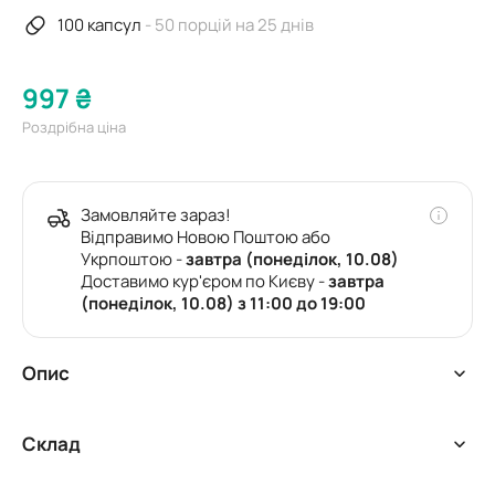
100 капсул
- 50 порцій на 25 днів
997 ₴
Роздрібна ціна
Замовляйте зараз!
Відправимо Новою Поштою або
Укрпоштою -
завтра (понеділок, 10.08)
Доставимо кур'єром по Києву -
завтра
(понеділок, 10.08) з 11:00 до 19:00
Опис
Йод — важливий мікроелемент, необхідний для
Склад
утворення гормонів щитоподібної залози, які
регулюють роботу всього організму. Низький рівень