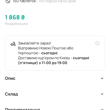
150 таблеток
- 150 порцій на 50 днів
1 868 ₴
Роздрібна ціна
Замовляйте зараз!
Відправимо Новою Поштою або
Укрпоштою -
сьогодні
Доставимо кур'єром по Києву -
сьогодні
(пʼятниця) з 11:00 до 19:00
Опис
Унікальна вітамінно-мінеральна формула, що включає
Склад
основні макро- і мікроелементи в оптимальній кількості,
необхідні для максимального засвоєння кальцію.
Оптимальне співвідношення кальцію, магнію та
Протипоказання