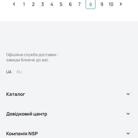
1
2
3
4
5
6
7
9
10
8
Офіційна служба доставки -
завжди ближче до вас
UA
RU
Каталог
БАДи
Довідковий центр
Оздоровчі програми
Косметика
Доставка та оплата
Мерч
Компанія NSP
Довідковий центр