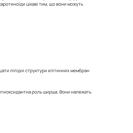
ротиноїди цікаві тим, що вони можуть
щати ліпідні структури клітинних мембран
 антиоксидантна роль ширша. Вони належать