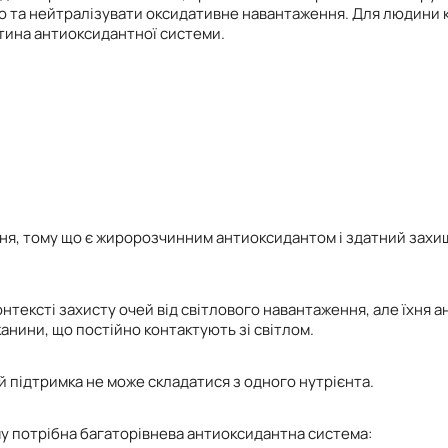
 та нейтралізувати оксидативне навантаження. Для людини ка
стина антиоксидантної системи.
ння, тому що є жиророзчинним антиоксидантом і здатний захи
онтексті захисту очей від світлового навантаження, але їхня
канини, що постійно контактують зі світлом.
й підтримка не може складатися з одного нутрієнта.
му потрібна багаторівнева антиоксидантна система: