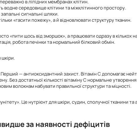
ереважно в ліпідних мембранах клітин.
ь водне середовище клітини та міжклітинного простору.
запальні сигнальні шляхи.
ільки «гасити пожежу», а й відновлювати структуру тканин.
росто «пити щось від зморшок», а працювати одразу в кількох 
тація, робота печінки та нормальний білковий обмін.
 шкіри.
 Перший — антиоксидантний захист. Вітамін С допомагає нейт
ену. Без достатньої кількості вітаміну С нормальне утворенн
новим волокнам набувати правильної структури та міцності.
імунітету». Це нутрієнт для шкіри, судин, сполучної тканини т
швидше за наявності дефіцитів