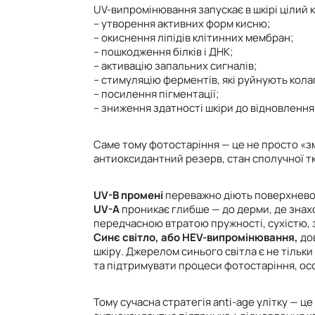
UV-випромінювання запускає в шкірі цілий к
– утворення активних форм кисню;
– окиснення ліпідів клітинних мембран;
– пошкодження білків і ДНК;
– активацію запальних сигналів;
– стимуляцію ферментів, які руйнують кола
– посилення пігментації;
– зниження здатності шкіри до відновлення
Саме тому фотостаріння — це не просто «змо
антиоксидантний резерв, стан сполучної тк
UV-B промені
переважно діють поверхнево. 
UV-A
проникає глибше — до дерми, де знах
передчасною втратою пружності, сухістю, 
Синє світло, або HEV-випромінювання,
дов
шкіру. Джерелом синього світла є не тільки
та підтримувати процеси фотостаріння, осо
Тому сучасна стратегія anti-age улітку — ц