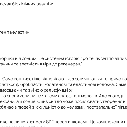
аскад біохімічних реакцій:
ген та еластин;
.
ршки від сонця». Це системна історія про те, як світло впли
анини та здатність шкіри до регенерації.
Саме вони частіше відповідають за сонячні опіки та пряме п
одяться фібробласти, колагенові та еластинові волокна. Саме
зморшками та зміною рельєфу шкіри.
го сприймали лише як тему для офтальмологів. Але сьогодні 
 екрани, а й сонце. Синє світло може посилювати утворення в
бливо в людей зі схильністю до мелазми, постзапальної пігмен
е вже не лише «нанести SPF перед виходом». Це комплексний пі