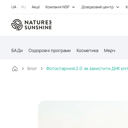
UA
RU
Акції
Компанія NSP
Довідковий центр
К
БАДи
Оздоровчі програми
Косметика
Мерч
Блог
Фотостаріння 2.0: як захистити ДНК кл