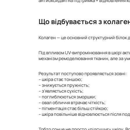
антиоксидантна підтримка + відновлення к
Що відбувається з колаге
Колаген — це основний структурний білок дер
Під впливом UV-випромінювання в шкірі ак
механізм ремоделювання тканин, але за ум
Результат поступово проявляється зовні:
– шкіра стає тоншою;
– знижується пружність;
– з’являється сухість;
– поглиблюються зморшки;
– овал обличчя втрачає чіткість;
– пігментація стає більш стійкою;
– шкіра повільніше відновлюється після по
Тобто сонце не просто «підсушує» шкіру. Вон