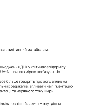
ває на клітинний метаболізм,
ошкодження ДНК у клітинах епідермісу.
 UV-A значною мірою пов’язують із
все більше говорять про його вплив на
ільних радикалів, впливати на пігментацію
тації та нерівного тону шкіри.
дхід: зовнішній захист + внутрішня