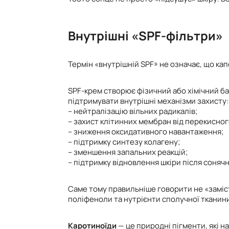
Внутрішні «SPF-фільтри»
Термін «внутрішній SPF» не означає, що ка
SPF-крем створює фізичний або хімічний ба
підтримувати внутрішні механізми захисту:
– нейтралізацію вільних радикалів;
– захист клітинних мембран від перекисно
– зниження оксидативного навантаження;
– підтримку синтезу колагену;
– зменшення запальних реакцій;
– підтримку відновлення шкіри після соняч
Саме тому правильніше говорити не «замість
поліфеноли та нутрієнти сполучної тканини
Каротиноїди
— це природні пігменти, які 