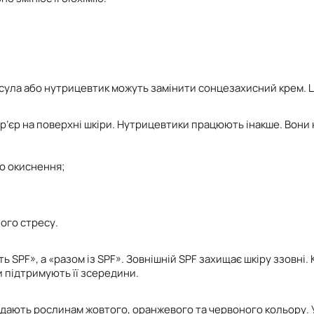
псула або нутрицевтик можуть замінити сонцезахисний крем. 
р’єр на поверхні шкіри. Нутрицевтики працюють інакше. Вони
го окиснення;
ного стресу.
 SPF», а «разом із SPF». Зовнішній SPF захищає шкіру ззовні. 
 підтримують її зсередини.
надають рослинам жовтого, оранжевого та червоного кольору.