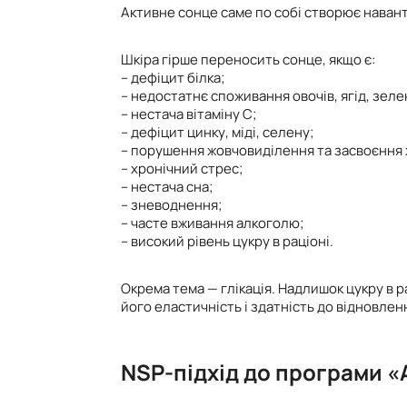
Активне сонце саме по собі створює навант
Шкіра гірше переносить сонце, якщо є:
– дефіцит білка;
– недостатнє споживання овочів, ягід, зеле
– нестача вітаміну С;
– дефіцит цинку, міді, селену;
– порушення жовчовиділення та засвоєння 
– хронічний стрес;
– нестача сна;
– зневоднення;
– часте вживання алкоголю;
– високий рівень цукру в раціоні.
Окрема тема — глікація. Надлишок цукру в р
його еластичність і здатність до відновлен
NSP-підхід до програми «A