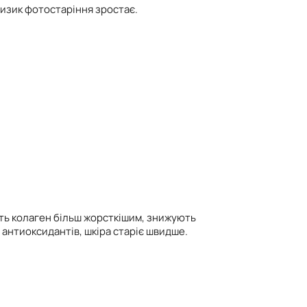
ризик фотостаріння зростає.
лять колаген більш жорсткішим, знижують
 антиоксидантів, шкіра старіє швидше.