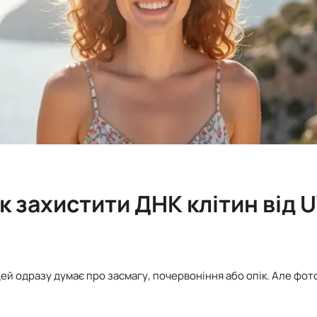
як захистити ДНК клітин від
ей одразу думає про засмагу, почервоніння або опік. Але фот