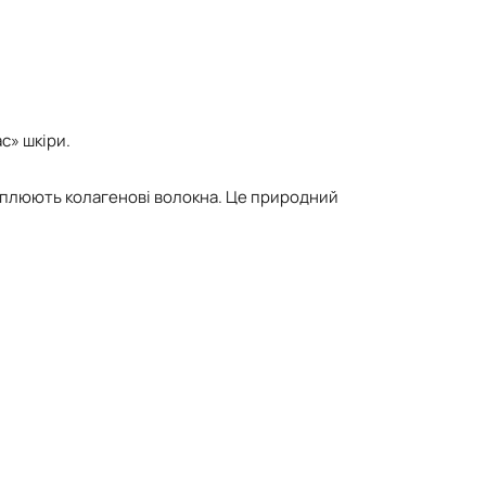
с» шкіри.
еплюють колагенові волокна. Це природний