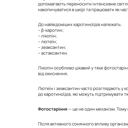
допомагають переносити інтенсивне світло
накопичуватися в шкірі та працювати як ча
До найвідоміших каротиноїдів належать:
– β-каротин;
– лікопін;
– лютеїн;
– зеаксантин;
– астаксантин.
Лікопін особливо цікавий у темі фотостарі
від окиснення.
Лютеїн і зеаксантин часто розглядають у к
до каротиноїдів, які можуть підтримувати т
Фотостаріння
— це не один механізм. Тому 
Після активного сонячного впливу організ