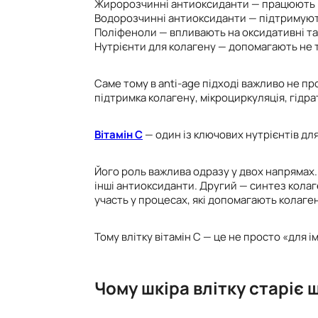
Жиророзчинні антиоксиданти — працюють п
Водорозчинні антиоксиданти — підтримуют
Поліфеноли — впливають на оксидативні та 
Нутрієнти для колагену — допомагають не т
Саме тому в anti-age підході важливо не п
підтримка колагену, мікроциркуляція, гідра
Вітамін С
— один із ключових нутрієнтів для
Його роль важлива одразу у двох напрямах.
інші антиоксиданти. Другий — синтез колаг
участь у процесах, які допомагають колаге
Тому влітку вітамін С — це не просто «для 
Чому шкіра влітку старіє 