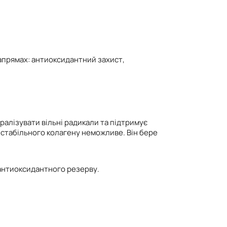
напрямах: антиоксидантний захист,
ралізувати вільні радикали та підтримує
я стабільного колагену неможливе. Він бере
а антиоксидантного резерву.