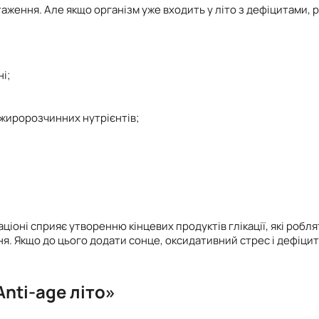
аження. Але якщо організм уже входить у літо з дефіцитами, 
ні;
жиророзчинних нутрієнтів;
аціоні сприяє утворенню кінцевих продуктів глікації, які роб
ня. Якщо до цього додати сонце, оксидативний стрес і дефіцит
nti-age літо»