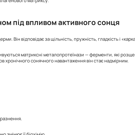
олагенового матриксу.
ном під впливом активного сонця
ми. Він відповідає за щільність, пружність, гладкість і «карка
тивуються матриксні металопротеїнази — ферменти, які розщ
ов хронічного сонячного навантаження він стає надмірним.
дразнення.
о змінює її біохімію.