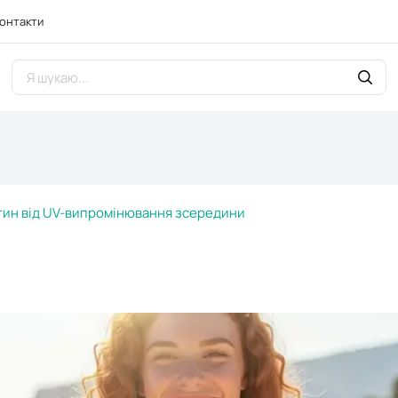
онтакти
ітин від UV-випромінювання зсередини