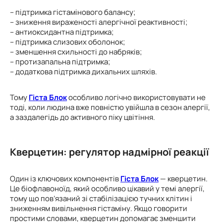
– підтримка гістамінового балансу;
– зниження вираженості алергічної реактивності;
– антиоксидантна підтримка;
– підтримка слизових оболонок;
– зменшення схильності до набряків;
– протизапальна підтримка;
– додаткова підтримка дихальних шляхів.
Тому
Гіста Блок
особливо логічно використовувати не
тоді, коли людина вже повністю увійшла в сезон алергії,
а заздалегідь до активного піку цвітіння.
Кверцетин: регулятор надмірної реакції
Один із ключових компонентів
Гіста Блок
— кверцетин.
Це біофлавоноїд, який особливо цікавий у темі алергії,
тому що пов’язаний зі стабілізацією тучних клітин і
зниженням вивільнення гістаміну. Якщо говорити
простими словами, кверцетин допомагає зменшити