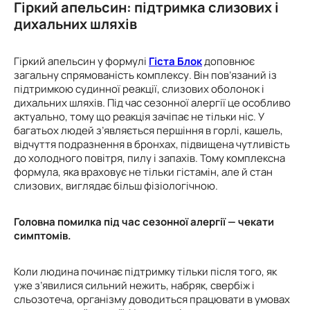
Гіркий апельсин: підтримка слизових і
дихальних шляхів
Гіркий апельсин у формулі
Гіста Блок
доповнює
загальну спрямованість комплексу. Він пов’язаний із
підтримкою судинної реакції, слизових оболонок і
дихальних шляхів. Під час сезонної алергії це особливо
актуально, тому що реакція зачіпає не тільки ніс. У
багатьох людей з’являється першіння в горлі, кашель,
відчуття подразнення в бронхах, підвищена чутливість
до холодного повітря, пилу і запахів. Тому комплексна
формула, яка враховує не тільки гістамін, але й стан
слизових, виглядає більш фізіологічною.
Головна помилка
під час сезонної
алергії — чекати
симптомів.
Коли людина починає підтримку тільки після того, як
уже з’явилися сильний нежить, набряк, свербіж і
сльозотеча, організму доводиться працювати в умовах