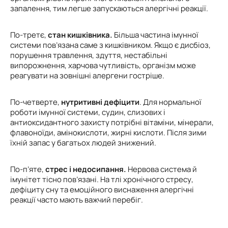
запалення, тим легше запускаються алергічні реакції.
По-третє,
стан кишківника.
Більша частина імунної
системи пов’язана саме з кишківником. Якщо є дисбіоз,
порушення травлення, здуття, нестабільні
випорожнення, харчова чутливість, організм може
реагувати на зовнішні алергени гостріше.
По-четверте,
нутритивні дефіцити
. Для нормальної
роботи імунної системи, судин, слизових і
антиоксидантного захисту потрібні вітаміни, мінерали,
флавоноїди, амінокислоти, жирні кислоти. Після зими
їхній запас у багатьох людей знижений.
По-п’яте,
стрес і недосип
ання.
Нервова система й
імунітет тісно пов’язані. На тлі хронічного стресу,
дефіциту сну та емоційного виснаження алергічні
реакції часто мають важчий перебіг.