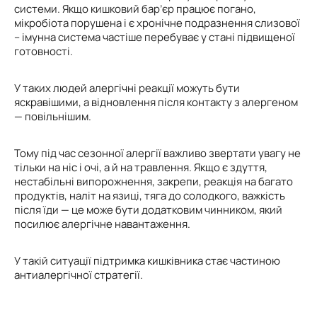
системи. Якщо кишковий бар’єр працює погано,
мікробіота порушена і є хронічне подразнення слизової
– імунна система частіше перебуває у стані підвищеної
готовності.
У таких людей алергічні реакції можуть бути
яскравішими, а відновлення після контакту з алергеном
— повільнішим.
Тому під час сезонної алергії важливо звертати увагу не
тільки на ніс і очі, а й на травлення. Якщо є здуття,
нестабільні випорожнення, закрепи, реакція на багато
продуктів, наліт на язиці, тяга до солодкого, важкість
після їди — це може бути додатковим чинником, який
посилює алергічне навантаження.
У такій ситуації підтримка кишківника стає частиною
антиалергічної стратегії.