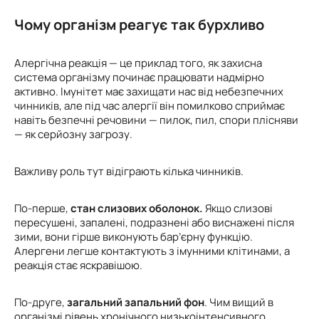
Чому організм реагує так бурхливо
Алергічна реакція — це приклад того, як захисна
система організму починає працювати надмірно
активно. Імунітет має захищати нас від небезпечних
чинників, але під час алергії він помилково сприймає
навіть безпечні речовини — пилок, пил, спори плісняви
— як серйозну загрозу.
Важливу роль тут відіграють кілька чинників.
По-перше,
стан слизових оболонок.
Якщо слизові
пересушені, запалені, подразнені або виснажені після
зими, вони гірше виконують бар’єрну функцію.
Алергени легше контактують з імунними клітинами, а
реакція стає яскравішою.
По-друге,
загальний запальний фон
. Чим вищий в
організмі рівень хронічного низькоінтенсивного