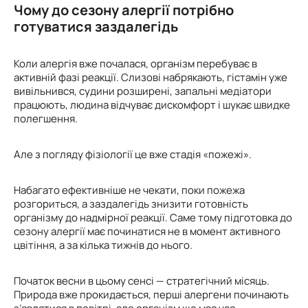
Чому до сезону алергії потрібно
готуватися заздалегідь
Коли алергія вже почалася, організм перебуває в
активній фазі реакції. Слизові набрякають, гістамін уже
вивільнився, судини розширені, запальні медіатори
працюють, людина відчуває дискомфорт і шукає швидке
полегшення.
Але з погляду фізіології це вже стадія «пожежі».
Набагато ефективніше не чекати, поки пожежа
розгориться, а заздалегідь знизити готовність
організму до надмірної реакції. Саме тому підготовка до
сезону алергії має починатися не в момент активного
цвітіння, а за кілька тижнів до нього.
Початок весни в цьому сенсі — стратегічний місяць.
Природа вже прокидається, перші алергени починають