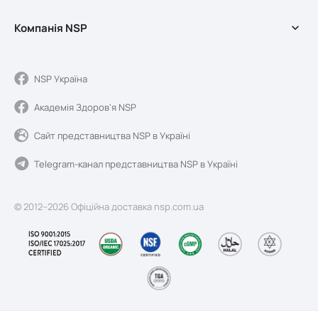
Косметика
Доставка та оплата
Мерч
Компанія NSP
Довідковий центр
Акції
Обмін та повернення
Про службу доставки
Умови використання сайту
Про компанію NSP
NSP Україна
Якість та реєстрація
Академія Здоров'я NSP
Новини Sunshine
Блог
Сайт представництва NSP в Україні
Контакти
Telegram-канал представництва NSP в Україні
© 2012–2026 Офіційна доставка nsp.com.ua