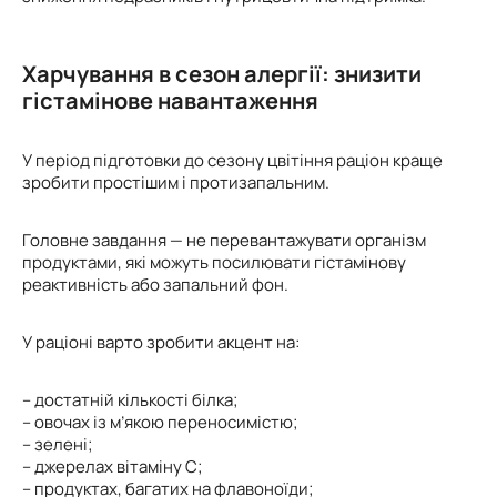
Харчування в сезон алергії: знизити
гістамінове навантаження
У період підготовки до сезону цвітіння раціон краще
зробити простішим і протизапальним.
Головне завдання — не перевантажувати організм
продуктами, які можуть посилювати гістамінову
реактивність або запальний фон.
У раціоні варто зробити акцент на:
– достатній кількості білка;
– овочах із м’якою переносимістю;
– зелені;
– джерелах вітаміну С;
– продуктах, багатих на флавоноїди;