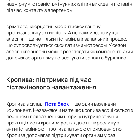
надмірну «готовність» імунних клітин викидати гістамін
під час контакту з алергеном.
Крім того, кверцетин має антиоксидантну і
протизапальну активність. А це важливо, тому що
алергія — це не тільки гістамін, а й запальний процес,
що супроводжується оксидативним стресом. У сезон
алергії кверцетин можна розглядати як компонент, який
допомагає організму не реагувати занадто бурхливо.
Кропива: підтримка
під час
гістамінов
ого
навантаженн
я
Кропива в складі
Гіста Блок
— ще один важливий
компонент. Незважаючи на те що кропива асоціюється з
печінням і подразненням шкіри, у нутрицевтичній
практиці листя кропиви розглядають як рослину з
антигістамінною і протизапальною спрямованістю.
Кропива допомагає підтримувати організм у разі