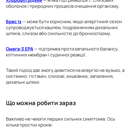
Хлорофіл
рідкий
— м’яка підтримка ШКТ, слизових
оболонок і природних процесів очищення організму.
Брес Із
— може бути корисним, якщо алергічний сезон
супроводжується кашлем, подразненням дихальних
шляхів, слизом або схильністю до бронхоспазму.
Омега-3 EPA
— підтримка протизапального балансу,
клітинних мембран і судинної реакції.
Такий підхід дає змогу дивитися на алергію не вузько, а
системно: гістамін, слизові, кишківник, запалення,
дихальні шляхи.
Що можна робити зараз
Важливо не чекати перших сильних симптомів. Ось
кілька простих кроків: