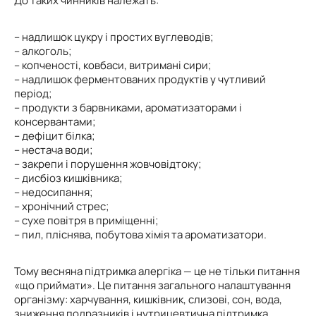
До таких чинників належать:
– надлишок цукру і простих вуглеводів;
– алкоголь;
– копченості, ковбаси, витримані сири;
– надлишок ферментованих продуктів у чутливий
період;
– продукти з барвниками, ароматизаторами і
консервантами;
– дефіцит білка;
– нестача води;
– закрепи і порушення жовчовідтоку;
– дисбіоз кишківника;
– недосипання;
– хронічний стрес;
– сухе повітря в приміщенні;
– пил, пліснява, побутова хімія та ароматизатори.
Тому весняна підтримка алергіка — це не тільки питання
«що приймати». Це питання загального налаштування
організму: харчування, кишківник, слизові, сон, вода,
зниження подразників і нутрицевтична підтримка.