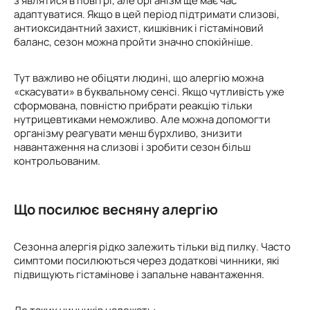
з’являтися в повітрі, але організм ще має час
адаптуватися. Якщо в цей період підтримати слизові,
антиоксидантний захист, кишківник і гістаміновий
баланс, сезон можна пройти значно спокійніше.
Тут важливо не обіцяти людині, що алергію можна
«скасувати» в буквальному сенсі. Якщо чутливість уже
сформована, повністю прибрати реакцію тільки
нутрицевтиками неможливо. Але можна допомогти
організму реагувати менш бурхливо, знизити
навантаження на слизові і зробити сезон більш
контрольованим.
Що посилює весняну алергію
Сезонна алергія рідко залежить тільки від пилку. Часто
симптоми посилюються через додаткові чинники, які
підвищують гістамінове і запальне навантаження.