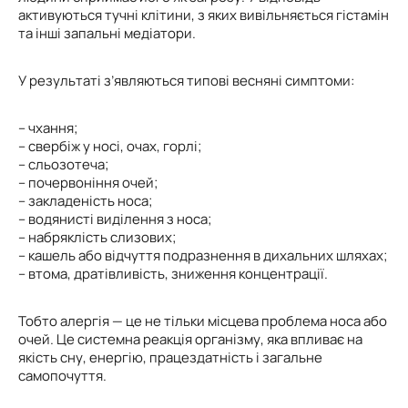
активуються тучні клітини, з яких вивільняється гістамін
та інші запальні медіатори.
У результаті з’являються типові весняні симптоми:
– чхання;
– свербіж у носі, очах, горлі;
– сльозотеча;
– почервоніння очей;
– закладеність носа;
– водянисті виділення з носа;
– набряклість слизових;
– кашель або відчуття подразнення в дихальних шляхах;
– втома, дратівливість, зниження концентрації.
Тобто алергія — це не тільки місцева проблема носа або
очей. Це системна реакція організму, яка впливає на
якість сну, енергію, працездатність і загальне
самопочуття.