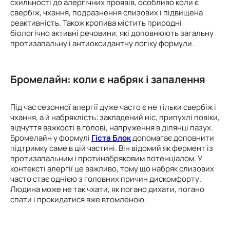
схильності до алергічних проявів, особливо коли є
свербіж, чхання, подразнення слизових і підвищена
реактивність. Також кропива містить природні
біологічно активні речовини, які доповнюють загальну
протизапальну і антиоксидантну логіку формули.
Бромелайн: коли є набряк і запалення
Під час сезонної алергії дуже часто є не тільки свербіж і
чхання, а й набряклість: закладений ніс, припухлі повіки,
відчуття важкості в голові, напруження в ділянці пазух.
Бромелайн у формулі
Гіста Блок
допомагає доповнити
підтримку саме в цій частині. Він відомий як фермент із
протизапальним і протинабряковим потенціалом. У
контексті алергії це важливо, тому що набряк слизових
часто стає однією з головних причин дискомфорту.
Людина може не так чхати, як погано дихати, погано
спати і прокидатися вже втомленою.