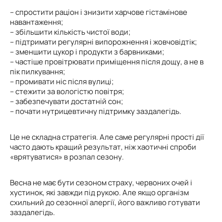
– спростити раціон і знизити харчове гістамінове
навантаження;
– збільшити кількість чистої води;
– підтримати регулярні випорожнення і жовчовідтік;
– зменшити цукор і продукти з барвниками;
– частіше провітрювати приміщення після дощу, а не в
пік пилкування;
– промивати ніс після вулиці;
– стежити за вологістю повітря;
– забезпечувати достатній сон;
– почати нутрицевтичну підтримку заздалегідь.
Це не складна стратегія. Але саме регулярні прості дії
часто дають кращий результат, ніж хаотичні спроби
«врятуватися» в розпал сезону.
Весна не має бути сезоном страху, червоних очей і
хустинок, які завжди під рукою. Але якщо організм
схильний до сезонної алергії, його важливо готувати
заздалегідь.