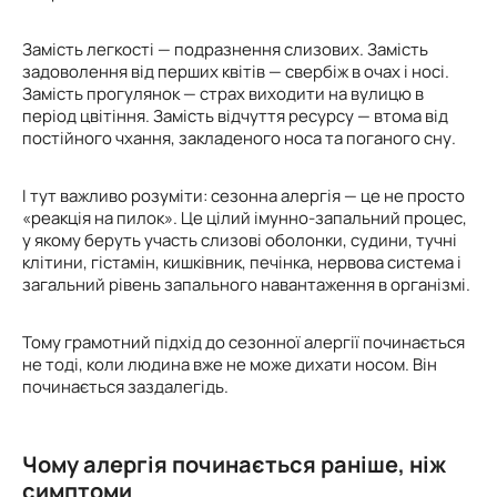
Замість легкості — подразнення слизових. Замість
задоволення від перших квітів — свербіж в очах і носі.
Замість прогулянок — страх виходити на вулицю в
період цвітіння. Замість відчуття ресурсу — втома від
постійного чхання, закладеного носа та поганого сну.
І тут важливо розуміти: сезонна алергія — це не просто
«реакція на пилок». Це цілий імунно-запальний процес,
у якому беруть участь слизові оболонки, судини, тучні
клітини, гістамін, кишківник, печінка, нервова система і
загальний рівень запального навантаження в організмі.
Тому грамотний підхід до сезонної алергії починається
не тоді, коли людина вже не може дихати носом. Він
починається заздалегідь.
Чому алергія починається раніше, ніж
симптоми