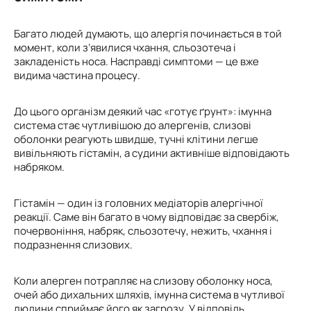
Багато людей думають, що алергія починається в той
момент, коли з’явилися чхання, сльозотеча і
закладеність носа. Насправді симптоми — це вже
видима частина процесу.
До цього організм деякий час «готує ґрунт»: імунна
система стає чутливішою до алергенів, слизові
оболонки реагують швидше, тучні клітини легше
вивільняють гістамін, а судини активніше відповідають
набряком.
Гістамін — один із головних медіаторів алергічної
реакції. Саме він багато в чому відповідає за свербіж,
почервоніння, набряк, сльозотечу, нежить, чхання і
подразнення слизових.
Коли алерген потрапляє на слизову оболонку носа,
очей або дихальних шляхів, імунна система в чутливої
людини сприймає його як загрозу. У відповідь